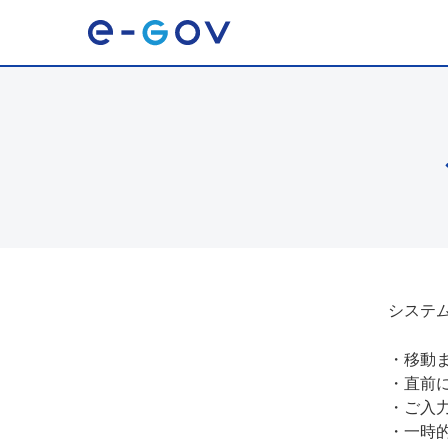
システ
・
移動
・
直前
・
ご入
・
一時