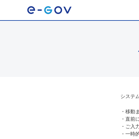
システ
・
移動
・
直前
・
ご入
・
一時