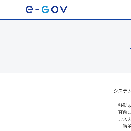
システ
・
移動
・
直前
・
ご入
・
一時