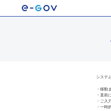
システ
・
移動
・
直前
・
ご入
・
一時