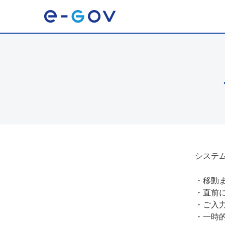
システ
・
移動
・
直前
・
ご入
・
一時