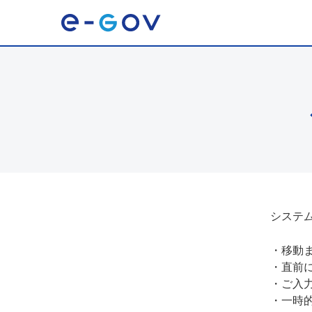
システ
・
移動
・
直前
・
ご入
・
一時