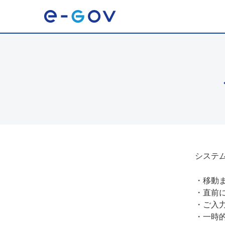
システ
・
移動
・
直前
・
ご入
・
一時