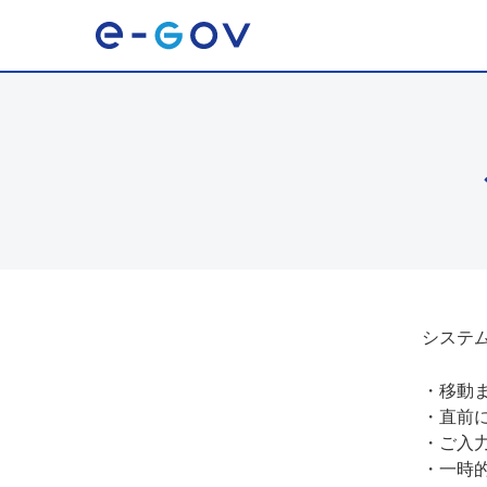
システ
・
移動
・
直前
・
ご入
・
一時