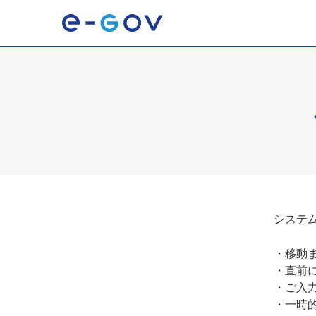
システ
・
移動
・
直前
・
ご入
・
一時