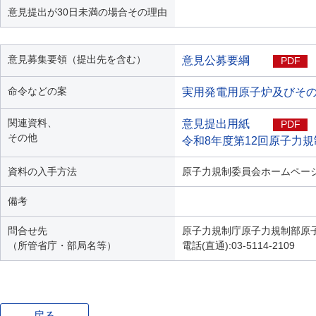
意見提出が30日未満の場合その理由
意見募集要領（提出先を含む）
意見公募要綱
PDF
命令などの案
実用発電用原子炉及びそ
関連資料、
意見提出用紙
PDF
その他
令和8年度第12回原子力規
資料の入手方法
原子力規制委員会ホームペー
備考
問合せ先
原子力規制庁原子力規制部原
（所管省庁・部局名等）
電話(直通):03-5114-2109