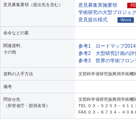
意見募集要領（提出先を含む）
意見募集実施要領
P
学術研究の大型プロジェ
意見提出様式
Word
命令などの案
関連資料、
参考1 ロードマップ201
その他
参考2 大型研究計画の評
参考3 世界の学術フロン
資料の入手方法
文部科学省研究振興局学術機
備考
問合せ先
文部科学省研究振興局学術機
（所管省庁・部局名等）
TEL:０３－５２５３－４１
FAX:０３－６７３４－４０８