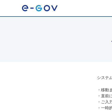
システ
・
移動
・
直前
・
ご入
・
一時