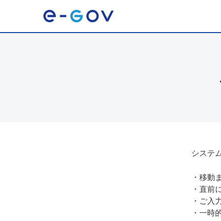
システ
・
移動
・
直前
・
ご入
・
一時