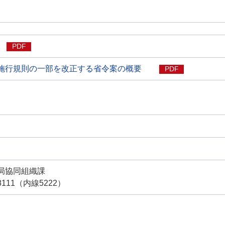
PDF
施行規則の一部を改正する省令案の概要
PDF
局協同組織課
-8111（内線5222）