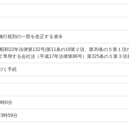
施行規則の一部を改正する省令
昭和22年法律第132号)第11条の19第２項、第30条の５第１
準用する会社法（平成17年法律第86号）第325条の５第３項
づく手続
0時0分
23時59分