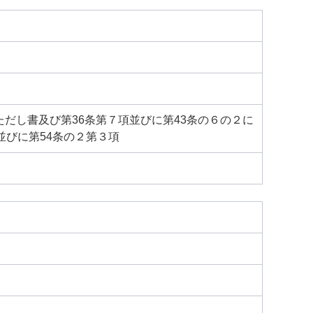
項ただし書及び第36条第７項並びに第43条の６の２に
並びに第54条の２第３項