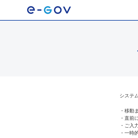
システ
・
移動
・
直前
・
ご入
・
一時