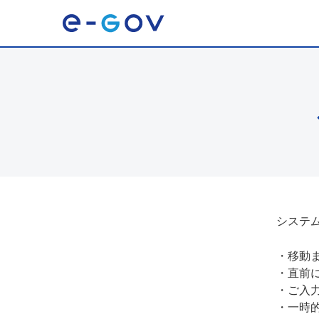
システ
・
移動
・
直前
・
ご入
・
一時