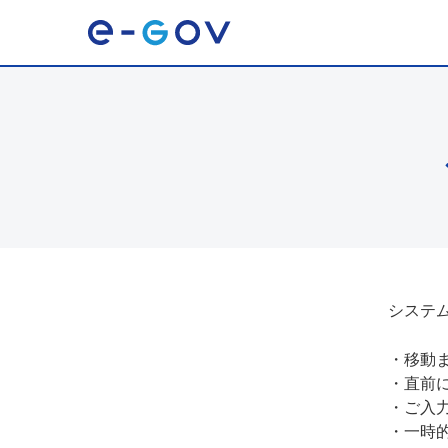
システ
・
移動
・
直前
・
ご入
・
一時