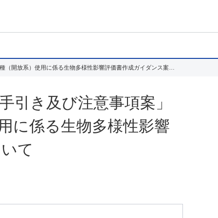
「経済産業省所管事業分野における第一種使用等に係る手引き及び注意事項案」及び「遺伝子組換え真核微細藻類の第一種（開放系）使用に係る生物多様性影響評価書作成ガイダンス案」に対する意見募集の結果について
手引き及び注意事項案」
用に係る生物多様性影響
ついて