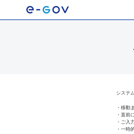
システ
・
移動
・
直前
・
ご入
・
一時