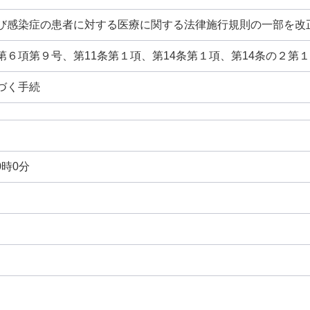
び感染症の患者に対する医療に関する法律施行規則の一部を改正
第６項第９号、第11条第１項、第14条第１項、第14条の２第１
づく手続
0時0分
日
日