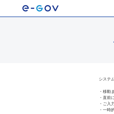
システ
・
移動
・
直前
・
ご入
・
一時