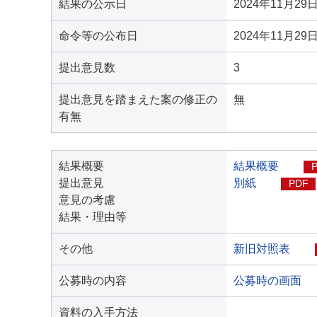
結果の公示日
2024年11月29
命令等の公布日
2024年11月29
提出意見数
3
提出意見を踏まえた案の修正の
無
有無
結果概要
結果概要
提出意見
別紙
PDF
意見の考慮
結果・理由等
その他
新旧対照表
公募時の内容
公募時の画面
資料の入手方法