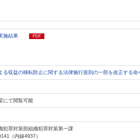
実施結果
PDF
よる収益の移転防止に関する法律施行規則の一部を改正する命
室にて閲覧可能
織犯罪対策部組織犯罪対策第一課
-0141（内線4937）