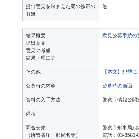
提出意見を踏まえた案の修正の
無
有無
結果概要
意見公募手続の
提出意見
意見の考慮
結果・理由等
その他
【本文】犯罪に
公募時の内容
公募時の画面
資料の入手方法
警察庁情報公開
備考
問合せ先
警察庁刑事局組
（所管省庁・部局名等）
電話：03-3581