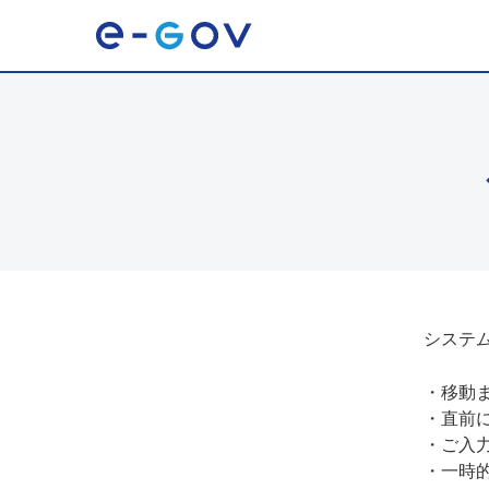
システ
・
移動
・
直前
・
ご入
・
一時