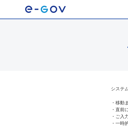
システ
・
移動
・
直前
・
ご入
・
一時