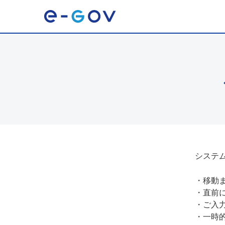
システ
・
移動
・
直前
・
ご入
・
一時