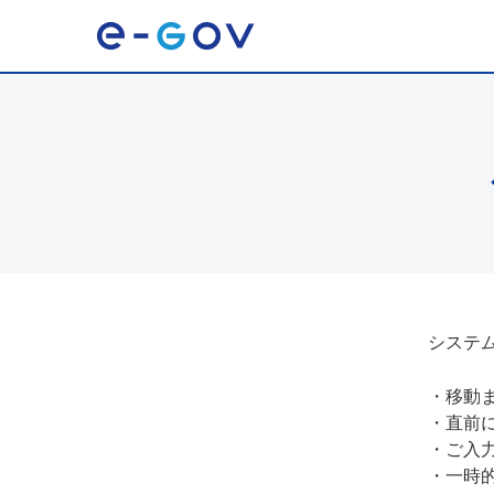
システ
・
移動
・
直前
・
ご入
・
一時