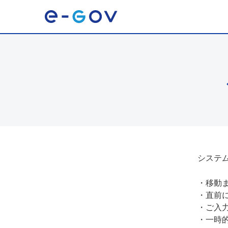
システ
・
移動
・
直前
・
ご入
・
一時