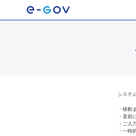
システ
・
移動
・
直前
・
ご入
・
一時