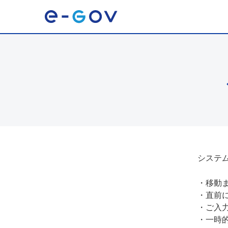
システ
・
移動
・
直前
・
ご入
・
一時