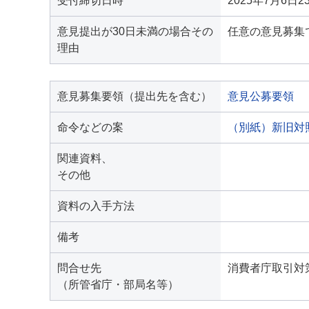
受付締切日時
2025年7月6日2
意見提出が30日未満の場合その
任意の意見募集
理由
意見募集要領（提出先を含む）
意見公募要領
命令などの案
（別紙）新旧対
関連資料、
その他
資料の入手方法
備考
問合せ先
消費者庁取引対策
（所管省庁・部局名等）