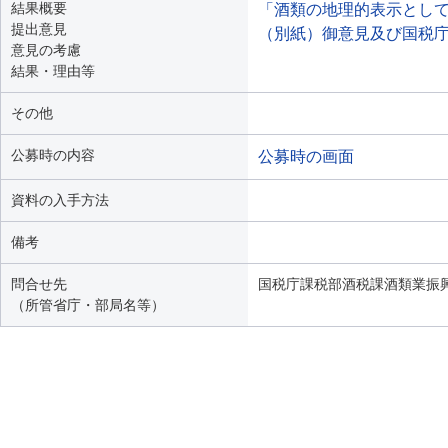
結果概要
「酒類の地理的表示とし
提出意見
（別紙）御意見及び国税
意見の考慮
結果・理由等
その他
公募時の内容
公募時の画面
資料の入手方法
備考
問合せ先
国税庁課税部酒税課酒類業振興・輸
（所管省庁・部局名等）