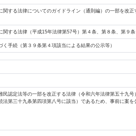
に関する法律についてのガイドライン（通則編）の一部を改正
に関する法律（平成15年法律第57号）第４条、第８条、第９条、
づく手続（第３９条第４項該当による結果の公示等）
難民認定法等の一部を改正する法律（令和六年法律第五十九号
続法第三十九条第四項第八号に該当）であるため、事前に案を