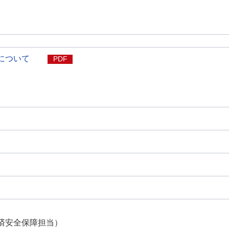
について
PDF
済安全保障担当）