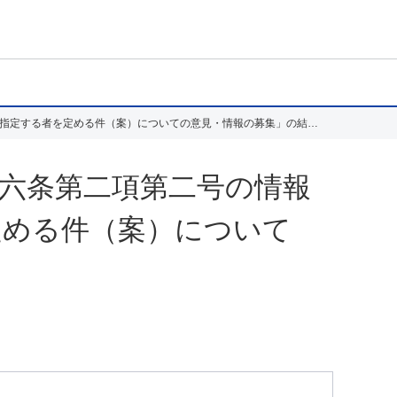
「合法伐採木材等の流通及び利用の促進に関する法律第六条第二項第二号の情報を定める政令の規定に基づき主務大臣が指定する者を定める件（案）についての意見・情報の募集」の結果について
六条第二項第二号の情報
定める件（案）について