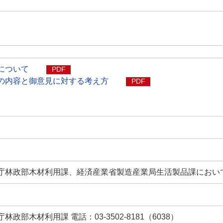
について
PDF
の内容と御意見に対する考え方
PDF
庁林政部木材利用課、経済産業省製造産業局生活製品課におい
政部木材利用課 電話：03-3502-8181（6038）