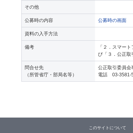
その他
公募時の内容
公募時の画面
資料の入手方法
備考
「２．スマート
び「３．公正取
問合せ先
公正取引委員会
（所管省庁・部局名等）
電話 03-3581-
このサイトについて