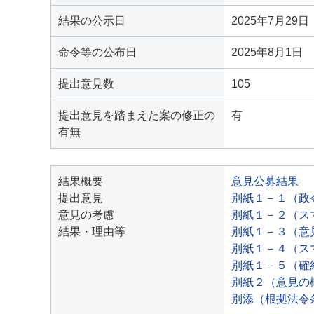
結果の公示日
2025年7月29日
命令等の公布日
2025年8月1日
提出意見数
105
提出意見を踏まえた案の修正の
有
有無
結果概要
意見公募結果
提出意見
別紙１－１（政
意見の考慮
別紙１－２（ス
結果・理由等
別紙１－３（意
別紙１－４（ス
別紙１－５（確
別紙２（意見の
別添（根拠法令