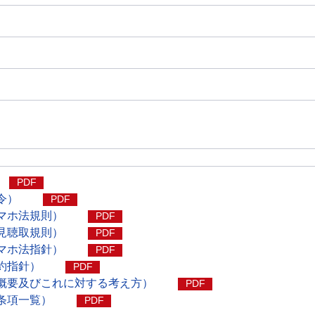
PDF
令）
PDF
マホ法規則）
PDF
見聴取規則）
PDF
マホ法指針）
PDF
約指針）
PDF
概要及びこれに対する考え方）
PDF
条項一覧）
PDF