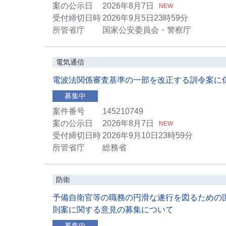
案の公示日
2026年8月7日
NEW
受付締切日時
2026年9月5日23時59分
所管省庁
国家公安委員会・警察庁
電気通信
電波法関係審査基準の一部を改正する訓令案に
募集中
案件番号
145210749
案の公示日
2026年8月7日
NEW
受付締切日時
2026年9月10日23時59分
所管省庁
総務省
防衛
予備自衛官等の職務の円滑な遂行を図るための
則案に関する意見の募集について
募集中