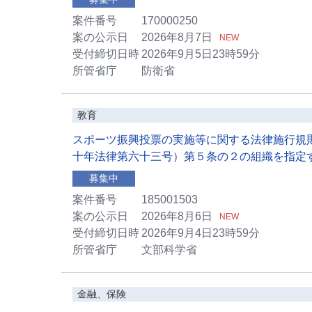
案件番号
170000250
案の公示日
2026年8月7日
NEW
受付締切日時
2026年9月5日23時59分
所管省庁
防衛省
教育
スポーツ振興投票の実施等に関する法律施行規
十年法律第六十三号）第５条の２の組織を指定
募集中
案件番号
185001503
案の公示日
2026年8月6日
NEW
受付締切日時
2026年9月4日23時59分
所管省庁
文部科学省
金融、保険